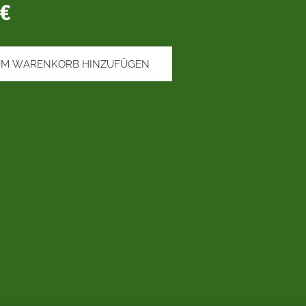
€
UM WARENKORB HINZUFÜGEN