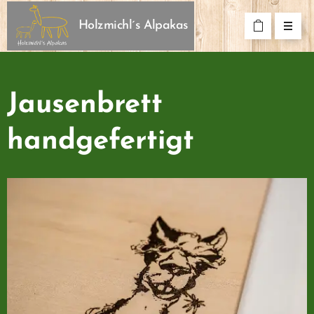
Holzmichl´s Alpakas
Jausenbrett
handgefertigt