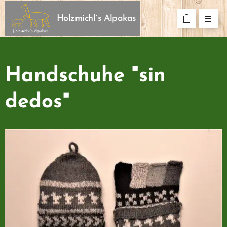
Holzmichl´s Alpakas
Handschuhe "sin
dedos"