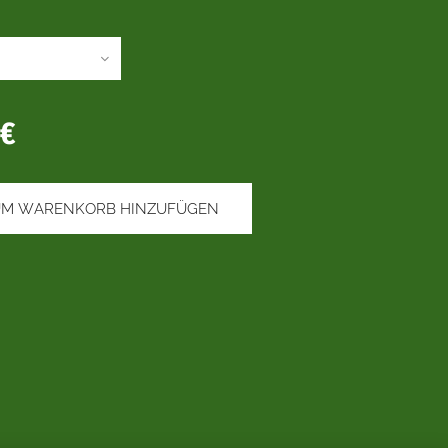
€
UM WARENKORB HINZUFÜGEN