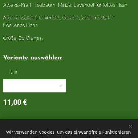
Alpaka-Kraft: Teebaum, Minze, Lavendel für fettes Haar
Alpaka-Zauber: Lavendel, Geranie, Zedernholz für
trockenes Haar.
Größe: 60 Gramm
Variante auswählen:
Duft
11,00
€
Holzmichl's Alpakas 2021 | alle Rechte vorbehalten
Wir verwenden Cookies, um das einwandfreie Funktionieren