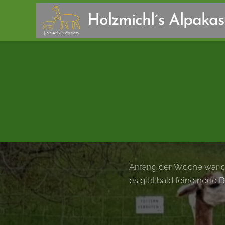
Holzmichl´s Alpakas
Anfang der Woche war der
es gibt bald feine neue 