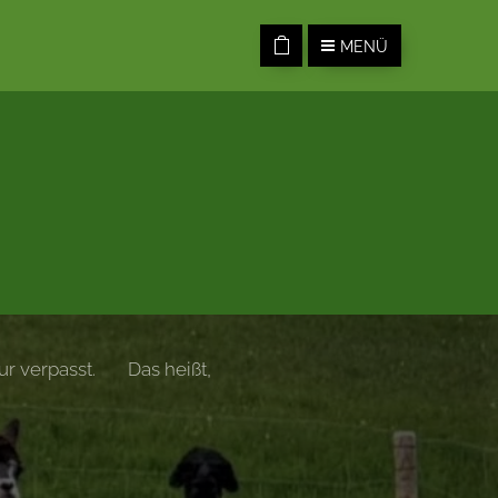
MENÜ
r verpasst. 🙂 Das heißt,