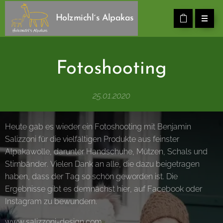
Holzmichl´s Alpakas
Fotoshooting
25.01.2020
Heute gab es wieder ein Fotoshooting mit Benjamin
Salizzoni für die vielfältigen Produkte aus feinster
Alpakawolle, darunter Handschuhe, Mützen, Schals und
Stirnbänder. Vielen Dank an alle, die dazu beigetragen
haben, dass der Tag so schön geworden ist. Die
Ergebnisse gibt es demnächst hier, auf Facebook oder
Instagram zu bewundern.
www.salizzoni-design.com