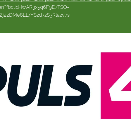
eren?fbclid=IwAR3x5q6F9E7TSO-
j22DMe8LLrYSzd7zS3Rtazv7s