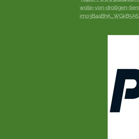
wolle-von-drolligen-ti
imo3B4aBhK_WGkB5A6Z