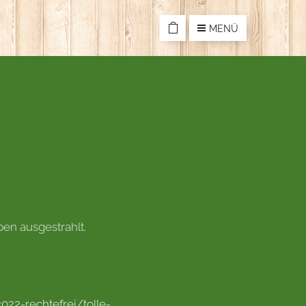
MENÜ
en ausgestrahlt.
22-rechtefrei/tolle-