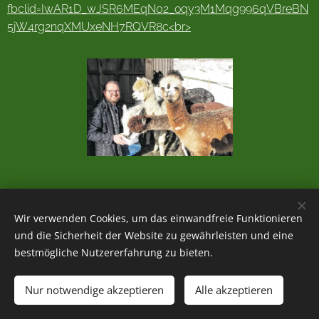
fbclid=IwAR1D_wJSR6MEqN02_oqy3M1Mqg996qVBreBN
5jW4rg2nqXMUxeNH7RQVR8c<br>
Wir verwenden Cookies, um das einwandfreie Funktionieren
und die Sicherheit der Website zu gewährleisten und eine
bestmögliche Nutzererfahrung zu bieten.
Holzmichl's Alpakas 2021 | alle Rechte vorbehalten
Nur notwendige akzeptieren
Alle akzeptieren
Allgemeine Geschäftsbedingungen
Cookies